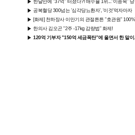
한달만에 "37억" 터졌다?! 매수율 1위..."이종목" 
공복혈당 300넘는 '심각당뇨환자', '이것'먹자마자
[화제] 천하장사 이만기의 관절튼튼 "호관원" 100%
한의사 김오곤 "2주 -17kg 감량법" 화제!
120억 기부자 "150억 세금폭탄"에 울면서 한 말이..