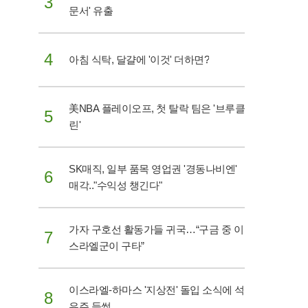
3
문서' 유출
4
아침 식탁, 달걀에 '이것' 더하면?
美NBA 플레이오프, 첫 탈락 팀은 '브루클
5
린'
SK매직, 일부 품목 영업권 '경동나비엔'
6
매각.."수익성 챙긴다"
가자 구호선 활동가들 귀국…“구금 중 이
7
스라엘군이 구타”
이스라엘-하마스 '지상전' 돌입 소식에 석
8
유주 들썩