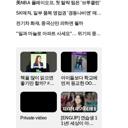
강장에 머물던 무고한 시민들이 미사일 파편과 폭
美NBA 플레이오프, 첫 탈락 팀은 '브루클린'
발에 노출되어 참변을 당했다. 방공망이 제 역할을
SK매직, 일부 품목 영업권 '경동나비엔' 매
하지 못하면서 평범한 일상을 보내던 민간인들이
각.."수익성 챙긴다"
고스란히 테러의 표적이 된 셈이다.볼로디미르 젤
전기차 화재, 중국산만 피하면 될까
렌스키 대통령은 방공 미사일 공급량이 전년 대비
3분의 1 수준으로 급감했다며 동맹국들을 향해 절
"밀과 마늘로 아파트 사세요"… 위기의 중국
규 섞인 비판을 쏟아냈다. 그는 요격 체계만 제대로
부동산 업계
작동했어도 수많은 생명을 구할 수 있었다고 강조
하며, 서방의 지원 지연이 곧 우크라이나 국민의 죽
음으로 직결되고 있음을 경고했다. 러시아가 군사
시설이 아닌 민간 물류 거점과 기반 시설을 의도적
으로 겨냥하고 있는 상황에서, 방어 무기 부재는 국
가 존립을 흔드는 치명적인 약점이 되고 있다.경제
책을 많이 읽으면
아이들보다 학교에
적 타격 또한 심각한 수준이다. 러시아의 미사일은
좋기만 할까? #얘
먼저 등교한 OOO
우크라이나 최대 유통업체와 전자상거래 기업의
들아학교가자 #독
#김다영의스플래
물류센터를 정확히 타격해 화염에 휩싸이게 했다.
서교육 #슬기로운
시 #스브스프리미
민간 택배사의 거점 시설에는 살상력이 높은 집속
초등생활
엄 #shorts
탄까지 사용되었다는 주장이 제기되며 테러 논란
은 더욱 확산하고 있다. 식품 창고와 제조업체의 생
산 시설이 파괴되면서 생필품 공급망이 마비될 위
Private video
[ENG/JP] 연습생 1
기에 처했고, 이는 전시에 고통받는 시민들의 생존
1년! 세상이 아무