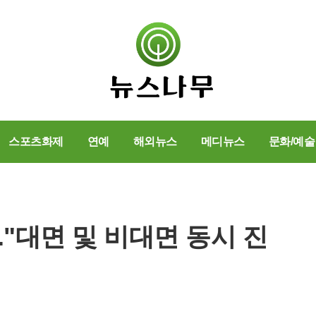
스포츠화제
연예
해외뉴스
메디뉴스
문화/예술
."대면 및 비대면 동시 진