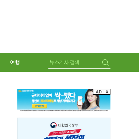
여행
검
색