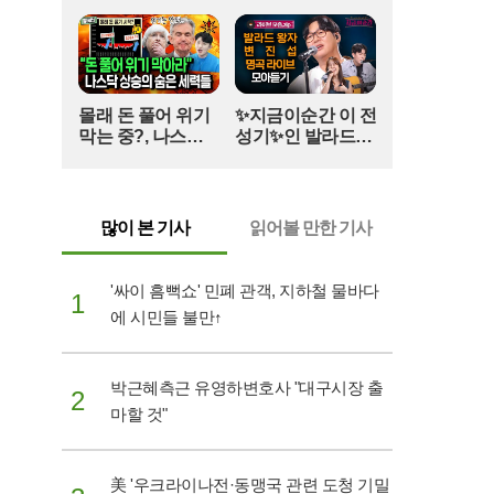
권을 직접적으로 위협하는 결과로 이어지고 있다.
리 날 주저앉혀도
다시 CHEER UP
우크라이나 정부는 이번 공습을 군사적 목적이 없
하게 만드는 지효
는 명백한 '경제 테러'로 규정하고 피해 기업들과 긴
적 사고 | 아주 사적
급 대책 회의에 착수했다. 세르히 코레츠키 총리는
인 미술관 EP. 06 /
러시아가 수백만 명의 생계가 달린 기업들을 의도
14F
몰래 돈 풀어 위기
✨지금이순간 이 전
적으로 파괴해 사회적 혼란을 야기하려 한다고 맹
막는 중?, 나스닥
성기✨인 발라드왕
비난했다. 하지만 정부의 강력한 규탄에도 불구하
상승의 숨은 세력
자의 라이브무대#
고, 당장 하늘을 막아낼 요격 미사일이 없는 상황에
들(풀버전)
백지영#곽진언#탈
서 추가적인 공습을 저지할 뾰족한 대책은 보이지
무드#변진섭#지금
않는 실정이다.러시아의 공세는 멈출 기미를 보이
이순간 (매주 [목]
많이 본 기사
읽어볼 만한 기사
지 않고 있으며, 우크라이나의 방공 미사일 잔량은
저녁 8:20)
위험 수위에 도달했다. 키이우 시내 곳곳에서는 미
사일 잔해를 치우는 소방관들의 사투가 이어지고
'싸이 흠뻑쇼' 민폐 관객, 지하철 물바다
1
있지만, 다음 공습을 예고하는 경보음은 언제든 다
에 시민들 불만↑
시 울릴 수 있는 상황이다. 서방의 결단이 늦어지는
사이 우크라이나의 주요 물류 거점과 민간 시설들
은 하나둘 잿더미로 변해가고 있으며, 방공망 재건
박근혜측근 유영하변호사 "대구시장 출
을 위한 국제 사회의 움직임에 전 세계의 이목이 쏠
2
마할 것"
리고 있다.
美 '우크라이나전·동맹국 관련 도청 기밀