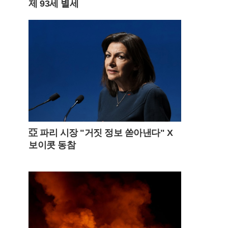
제 93세 별세
亞 파리 시장 "거짓 정보 쏟아낸다" X
보이콧 동참