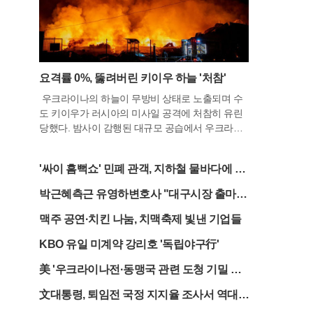
요격률 0%, 뚫려버린 키이우 하늘 '처참'
우크라이나의 하늘이 무방비 상태로 노출되며 수
도 키이우가 러시아의 미사일 공격에 처참히 유린
당했다. 밤사이 감행된 대규모 공습에서 우크라이
나 방공 부대는 러시아가 발사한 탄도미사일과 극
초음속 미사일을 단 한 발도 저지하지 못한 것으로
'싸이 흠뻑쇼' 민폐 관객, 지하철 물바다에 시
드러났다. 이는 서방 국가들의 군사 지원이 급감하
민들 불만↑
면서 요격 미사일 재고가 바닥을 드러냈음을 보여
박근혜측근 유영하변호사 "대구시장 출마할
주는 뼈아픈 결과다. 불과 며칠 전까지만 해도 간신
것"
히 방어선을 유지하던 우크라이나의 방패가 사실
맥주 공연·치킨 나눔, 치맥축제 빛낸 기업들
상 깨진 것이나 다름없다는 분석이 나온다.이번 공
KBO 유일 미계약 강리호 '독립야구行'
격으로 인한 인명 피해는 끔찍했다. 러시아군은 드
론 100여 대와 함께 지르콘 극초음속 미사일 등 정
美 '우크라이나전·동맹국 관련 도청 기밀 문
밀 타격 무기를 동원해 키이우 인근을 초토화했으
서' 유출
며, 이 과정에서 최소 17명이 목숨을 잃었다. 특히
文대통령, 퇴임전 국정 지지율 조사서 역대
브로바리 지역의 철도역에서는 열차 지연으로 승
대통령 중 최고