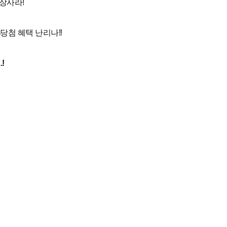
당장사라!
당첨 혜택 난리나!!
!