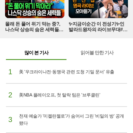
몰래 돈 풀어 위기 막는 중?,
✨지금이순간 이 전성기✨인
나스닥 상승의 숨은 세력들
발라드왕자의 라이브무대#백
(풀버전)
지영#곽진언#탈무드#변진섭
#지금이순간 (매주 [목] 저녁
8:20)
많이 본 기사
읽어볼 만한 기사
1
美 '우크라이나전·동맹국 관련 도청 기밀 문서' 유출
2
美NBA 플레이오프, 첫 탈락 팀은 '브루클린'
천재 예술가 '미켈란젤로'가 숨어서 그린 '비밀의 방' 공개
3
됐다