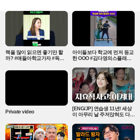
와의 협업은 간편식 시장의 새로운 흥행 공식으로 자리 잡았다. CJ제
의 실체
일제당은 최근 화제가 된 요리 경연 프로그램 출연자인 최강록 셰프
와 손잡고 들기름 막국수와 평양냉면을 선보여 매출이 전주 대비 15
0%나 폭등하는 기염을 토했다. 전문점 수준의 진한 육수와 고유의 풍
미를 살린 고명을 더해 간편식의 한계를 뛰어넘었다는 평가다. 스타
셰프의 인지도와 비비고의 브랜드력이 시너지를 내면서 오프라인 매
장에서도 품귀 현상이 빚어질 정도다.시장의 열기가 뜨거워지자 경쟁
기업들도 신제품 출시를 서두르며 수요 선점에 나섰다. 대상 청정원
책을 많이 읽으면 좋기만 할
아이들보다 학교에 먼저 등교
은 특정 대형 마트 전용 상품으로 열무비빔국수와 물냉면을 출시하며
까? #얘들아학교가자 #독서
한 OOO #김다영의스플래시
대용량 구매 고객을 공략하고 있다. LF푸드 역시 살얼음의 질감을 살
교육 #슬기로운초등생활
#스브스프리미엄 #shorts
리고 고소한 풍미를 극대화한 시즌 한정판 냉면을 선보이며 프리미엄
시장에 도전장을 내밀었다. 기업들은 폭염이 장기화될 것으로 예상되
는 만큼, 차별화된 맛과 조리 편의성을 갖춘 제품군을 더욱 보강할 계
획이다.유통 전문가들은 폭염과 더불어 지속되는 외식 물가 상승이
간편식 시장의 성장을 가속화하고 있다고 분석한다. 냉면 한 그릇 가
격이 만 원을 훌쩍 넘는 상황에서, 합리적인 가격에 유명 맛집의 맛을
[ENG/JP] 연습생 11년! 세상
즐길 수 있는 간편식은 소비자들에게 매력적인 대안이 되고 있다. 이
Private video
이 아무리 날 주저앉혀도 다시
러한 추세는 무더위가 꺾인 이후에도 고착화된 소비 습관으로 남을
CHEER UP 하게 만드는 지효
가능성이 크다. 식품업계는 당분간 여름 면 요리 중심의 마케팅을 강
적 사고 | 아주 사적인 미술관
화하며 폭발적인 수요 증대에 대응할 것으로 보인다.
EP. 06 / 14F