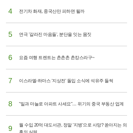
4
전기차 화재, 중국산만 피하면 될까
5
연극 '갈라진 마음들', 분단을 잇는 몸짓
6
요즘 여행 트렌트는 촌촌촌 촌캉스라구~
7
이스라엘-하마스 '지상전' 돌입 소식에 석유주 들썩
8
"밀과 마늘로 아파트 사세요"… 위기의 중국 부동산 업계
월 수입 20억 대도서관, 정말 '지병'으로 사망? 쏟아지는 의
9
혹의 실체