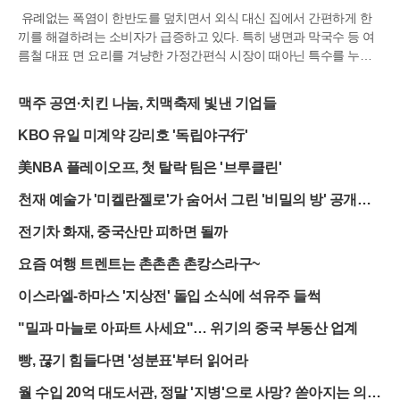
유례없는 폭염이 한반도를 덮치면서 외식 대신 집에서 간편하게 한
끼를 해결하려는 소비자가 급증하고 있다. 특히 냉면과 막국수 등 여
름철 대표 면 요리를 겨냥한 가정간편식 시장이 때아닌 특수를 누리
는 모습이다. 식품 기업들은 전문 식당의 맛을 그대로 재현한 고품질
제품을 앞세워 시장 점유율 확대에 박차를 가하고 있다. 단순히 한 끼
맥주 공연·치킨 나눔, 치맥축제 빛낸 기업들
를 때우는 수준을 넘어 유명 맛집의 비법을 담거나 스타 셰프와 손잡
은 프리미엄 제품들이 소비자들의 선택을 받으며 매출 성장을 견인하
KBO 유일 미계약 강리호 '독립야구行'
고 있다.오뚜기는 지난달 냉장 냉면과 막국수류 판매액이 지난해 같
美NBA 플레이오프, 첫 탈락 팀은 '브루클린'
은 기간보다 30% 이상 늘어나는 성과를 거뒀다. 이러한 성장세의 배
경에는 경기도 용인의 유명 맛집인 '고기리 막국수'와 협업한 제품의
천재 예술가 '미켈란젤로'가 숨어서 그린 '비밀의 방' 공개됐
인기가 자리 잡고 있다. 해당 식당의 독창적인 레시피를 집에서도 손
다
쉽게 즐길 수 있다는 점이 사회관계망서비스를 통해 입소문을 타면서
전기차 화재, 중국산만 피하면 될까
판매량이 급증했다. 이 밖에도 콩국수나 메밀면 등 여름 전용 봉지면
제품들도 두 자릿수 이상의 매출 신장률을 기록하며 여름 특수를 톡
요즘 여행 트렌트는 촌촌촌 촌캉스라구~
톡히 누리고 있다.면 요리 전문 기업인 면사랑 역시 폭염 특보가 집중
이스라엘-하마스 '지상전' 돌입 소식에 석유주 들썩
된 기간 동안 눈에 띄는 매출 상승을 경험했다. 특히 무더위 속에서 조
리 시간을 단축할 수 있는 냉동면과 간편 육수 제품들이 소비자들의
"밀과 마늘로 아파트 사세요"… 위기의 중국 부동산 업계
큰 호응을 얻었다. 끓는 물에 짧은 시간만 익히면 되는 메밀면이나 우
동면은 불 앞에 머무는 시간을 줄여준다는 점에서 높은 점수를 받았
빵, 끊기 힘들다면 '성분표'부터 읽어라
다. 개별 포장된 냉면 육수는 국수뿐만 아니라 묵사발 등 다양한 여름
월 수입 20억 대도서관, 정말 '지병'으로 사망? 쏟아지는 의혹
메뉴에 활용할 수 있는 범용성 덕분에 수요가 몰리고 있다.유명 셰프