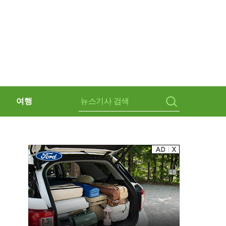
여행
검
색