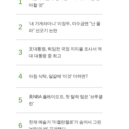
1
남을 소중한 기회는 주최 측의 무책임한 방관 속에
마할 것"
팬들의 원성과 행정적 혼란만이 가득한 상처뿐인
기록으로 남게 됐다.
'내 가게라더니' 이장우, 미수금엔 "난 몰
2
라" 선긋기 논란
文대통령, 퇴임전 국정 지지율 조사서 역
3
대 대통령 중 최고
4
아침 식탁, 달걀에 '이것' 더하면?
美NBA 플레이오프, 첫 탈락 팀은 '브루클
5
린'
천재 예술가 '미켈란젤로'가 숨어서 그린
6
'비밀의 방' 공개됐다