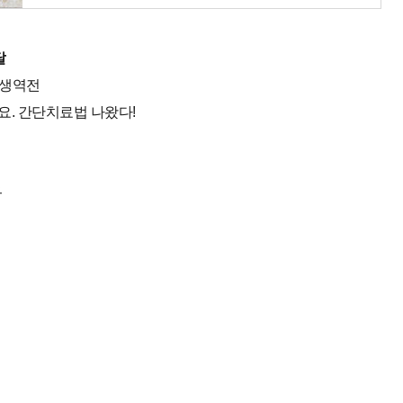
달
인생역전
요. 간단치료법 나왔다!
바