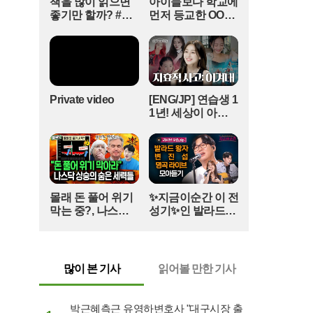
책을 많이 읽으면
아이들보다 학교에
러 온 박지성과 이영표 등 축구계 원로들이 전광판
좋기만 할까? #얘
먼저 등교한 OOO
에 잡히자, 일부 팬들이 구역을 무단으로 이탈해 이
들아학교가자 #독
#김다영의스플래
들에게 접근하는 소동이 일어났다. 안전요원의 제
서교육 #슬기로운
시 #스브스프리미
지가 전무한 상황에서 일반 관중이 기자석과 VIP
초등생활
엄 #shorts
구역을 자유롭게 드나드는 위험천만한 장면이 연
출됐다. 결국 유명 인사들이 소란을 피해 하프타임
에 자리를 옮겨야 할 정도로 현장 경호 체계는 무기
Private video
[ENG/JP] 연습생 1
력한 모습을 보였다.기본적인 선수 명단 관리에서
1년! 세상이 아무
도 소통 부재의 흔적이 역력했다. 경기 시작 직전까
리 날 주저앉혀도
다시 CHEER UP
지 배포된 공식 명단에는 제주 소속 선수들의 영문
하게 만드는 지효
이름이 틀리게 기재되거나, 신입 외국인 선수의 성
적 사고 | 아주 사적
함이 누락되는 등 기초적인 실수가 반복됐다. 제주
인 미술관 EP. 06 /
구단과의 유기적인 협력이 전혀 이뤄지지 않았음
14F
몰래 돈 풀어 위기
✨지금이순간 이 전
을 보여주는 대목이다. 경기가 한참 진행된 후에야
막는 중?, 나스닥
성기✨인 발라드왕
수정된 명단이 다시 전달됐지만, 이미 주최 측의 전
상승의 숨은 세력
자의 라이브무대#
문성에 대한 신뢰는 바닥으로 떨어진 뒤였다.이번
들(풀버전)
백지영#곽진언#탈
행사는 유럽 명문 구단의 이름값에만 기댄 채 내실
무드#변진섭#지금
을 전혀 갖추지 못한 '빛 좋은 개살구'에 그쳤다. 수
이순간 (매주 [목]
많이 본 기사
읽어볼 만한 기사
만 명의 인파가 몰리는 대형 이벤트를 준비하면서
저녁 8:20)
도 안전 관리와 미디어 대응, 티켓 운영 등 어느 것
하나 매끄럽게 처리하지 못했다. 제주 축구 역사에
박근혜측근 유영하변호사 "대구시장 출