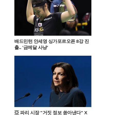
배드민턴 안세영 싱가포르오픈 8강 진
출.. '금메달 사냥'
亞 파리 시장 "거짓 정보 쏟아낸다" X