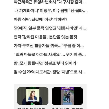
박근혜측근 유영하변호사 "대구시장 출마할
미숙한 행정 처리는 축제 분위기를 기대했던 팬들
것"
과 취재진에게 씻을 수 없는 실망감을 안겼다.가장
'내 가게라더니' 이장우, 미수금엔 "난 몰라"
큰 문제는 취재 현장의 기본 질서조차 지켜지지 않
선긋기 논란
아침 식탁, 달걀에 '이것' 더하면?
았다는 점이다. 경기 후 공식 기자회견과 선수단 이
동 동선이 겹치면서 현장은 아수라장이 됐다. 콤파
SK매직, 일부 품목 영업권 '경동나비엔' 매
니 감독의 발언이 이어지는 도중 바이에른 선수들
각.."수익성 챙긴다"
이 이미 경기장을 떠나고 있다는 소식이 전해졌고,
연극 '갈라진 마음들', 분단을 잇는 몸짓
이 과정에서 취재진과 운영 인력 사이에 고성이 오
갔다. 김민재의 소감을 직접 듣고자 했던 계획은 무
가자 구호선 활동가들 귀국…“구금 중 이스
산됐으며, 믹스트존은 허가받지 않은 일반인들과
라엘군이 구타”
"밀과 마늘로 아파트 사세요"… 위기의 중국
사인 요청 인파가 뒤섞여 본래의 기능을 완전히 상
부동산 업계
실했다.입장권 판매와 검표 과정에서도 원칙은 실
빵, 끊기 힘들다면 '성분표'부터 읽어라
종됐다. 주최 측은 암표 근절을 위해 엄격한 본인
확인 절차를 예고했으나, 실제 현장에서는 정체 현
월 수입 20억 대도서관, 정말 '지병'으로 사
상을 해소한다는 명목으로 서류 검사 없이 모든 인
망? 쏟아지는 의혹의 실체
원을 입장시켰다. 제주 도민을 우선 배려하겠다는
약속도 지켜지지 않아 정작 지역 서포터즈들이 일
반석으로 밀려나는 촌극이 벌어졌다. 반면 원정 응
원석은 상대 팀 팬들이 차지하는 기현상이 나타나
며 예매 시스템의 허점을 여실히 드러냈다.관중석
통제 역시 사실상 방치된 상태였다. 경기를 관람하