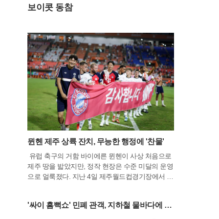
보이콧 동참
뮌헨 제주 상륙 잔치, 무능한 행정에 '찬물'
유럽 축구의 거함 바이에른 뮌헨이 사상 처음으로
제주 땅을 밟았지만, 정작 현장은 수준 미달의 운영
으로 얼룩졌다. 지난 4일 제주월드컵경기장에서 열
린 친선경기는 한국 축구의 간판 김민재가 주장 완
장을 차고 등장하며 3만여 관중의 환호를 이끌어냈
'싸이 흠뻑쇼' 민폐 관객, 지하철 물바다에 시
다. 하지만 화려한 그라운드 위 모습과 달리 경기장
민들 불만↑
안팎은 통제 불능의 혼란 그 자체였다. 주최 측의