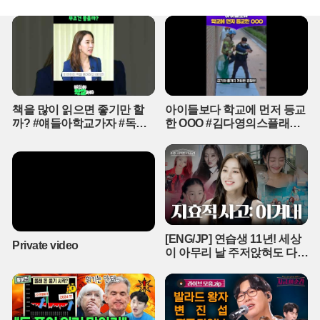
시해 왔다는 증언이 나오면서다. 문 의원 측은 자발적인 지지자의 활
동이었을 뿐 사적인 골프 회동이나 부적절한 청탁은 없었다고 선을
그었다. 하지만 과거 모델하우스 행사 참석 등 이 씨와의 잦은 접촉이
확인되면서, 지역 유력 정치인으로서 검증되지 않은 인물과 밀착 행
보를 보였다는 책임론이 거세다.공직 사회의 기강 해이를 보여주는
유흥주점 접대 의혹은 사태를 더욱 악화시키고 있다. 피해자 대책위
가 공개한 영수증에는 오 전 지사 취임 전후 시기에 비서진들이 수백
책을 많이 읽으면 좋기만 할
아이들보다 학교에 먼저 등교
만 원 상당의 술 접대를 받은 정황이 고스란히 담겼다. 특히 비서관급
까? #얘들아학교가자 #독서
한 OOO #김다영의스플래시
인사가 이 씨에게 외자 유치와 관련된 중국계 자본가를 연결해 주는
교육 #슬기로운초등생활
#스브스프리미엄 #shorts
브로커 역할을 했다는 의심까지 더해졌다. 이는 단순한 개인적 일탈
을 넘어 도정의 핵심 인력들이 개발업자의 민원 해결사 노릇을 했다
는 비판으로 이어진다.이 씨의 화려한 범죄 전력에도 불구하고 그가
도의회 자문위원으로 활동할 수 있었던 배경에 대해서도 의문이 제기
된다. 20여 건의 전과를 보유한 인물이 집행유예 기간에 공적 기구에
서 활동한 것은 지역 정당과 의회의 검증 시스템이 완전히 마비되었
[ENG/JP] 연습생 11년! 세상
음을 방증한다. 현재 위성곤 도지사가 청렴감찰단을 통한 자체 조사
Private video
이 아무리 날 주저앉혀도 다시
가능성을 언급한 가운데, 경찰은 이 씨의 횡령 자금이 정치권으로 흘
CHEER UP 하게 만드는 지효
러 들어갔을 가능성을 염두에 두고 자금 흐름을 정밀 추적하고 있다.
적 사고 | 아주 사적인 미술관
EP. 06 / 14F