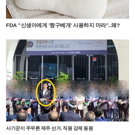
FDA "신생아에게 '짱구베개' 사용하지 마라"..왜?
사기꾼이 주무른 제주 선거, 직원 강제 동원