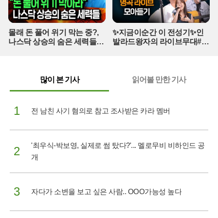
몰래 돈 풀어 위기 막는 중?,
✨지금이순간 이 전성기✨인
나스닥 상승의 숨은 세력들
발라드왕자의 라이브무대#백
(풀버전)
지영#곽진언#탈무드#변진섭
#지금이순간 (매주 [목] 저녁
8:20)
많이 본 기사
읽어볼 만한 기사
1
전 남친 사기 혐의로 참고 조사받은 카라 멤버
'최우식-박보영, 실제로 썸 탔다?'... 멜로무비 비하인드 공
2
개
3
자다가 소변을 보고 싶은 사람.. OOO가능성 높다