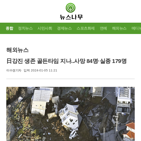
종합
정치뉴스
시민사회
경제뉴스
스포츠화제
연예
해외뉴스
메디
해외뉴스
日강진 생존 골든타임 지나..사망 84명·실종 179명
이수경기자
입력 2024-01-05 11:21