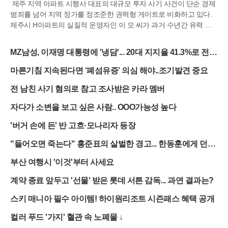
제주 지역 아파트 시행사 대표의 대규모 투자 사기 사건이 단순 경제
범죄를 넘어 지역 정가를 정조준한 권력형 게이트로 비화하고 있다.
제주시 H아파트의 실질적 운영자인 이 모 씨가 과거 수년간 유력 정
치인들의 선거 과정에 깊숙이 개입하고, 공직자들에게 부적절한 향응
을 제공했다는 폭로가 잇따르고 있기 때문이다. 이번 사태는 제주 특
MZ남성, 이재명 대통령에 '냉담'... 20대 지지율 41.3%로 전
유의 연고주의인 '궨당 문화'가 권력 유착의 통로로 악용되었다는 비
연령대 중 최저
판 속에 도민 사회에 큰 충격을 주고 있다.수사 당국과 피해자 대책위
마른기침 지속된다면 ‘폐섬유증’ 의심 해야..조기발견 중요
원회의 자료에 따르면, 이 씨는 지난 대선 경선과 지방선거 당시 특정
전 남친 사기 혐의로 참고 조사받은 카라 멤버
후보들을 위해 조직적인 지원 활동을 펼친 것으로 드러났다. 이 씨는
자신이 운영하는 시행사 직원들의 명의를 도용하거나 압박하는 방식
자다가 소변을 보고 싶은 사람.. OOO가능성 높다
으로 수백 장의 입당원서를 확보해 문대림 의원과 오영훈 전 지사 측
에 전달했다는 의혹을 받는다. 당시 직원들은 회사가 정상적인 업무
'버거 손에 든' 반 고흐·모나리자 등장
공간이 아닌 특정 정당의 선거 캠프처럼 운영되었다고 증언하며 강압
적인 분위기를 폭로했다.특히 오영훈 전 지사 측과의 유착 정황은 구
"들어오면 죽는다" 홍준표의 살벌한 경고... 한동훈에게 던진
체적인 물증과 함께 제시되고 있다. 지난 지방선거의 마지막 총력 유
'최후통첩'
부산 여행시 '이것'부터 사세요
세가 이 씨 소유의 모델하우스 부지에서 진행된 점이 핵심 쟁점이다.
해당 부지는 계약상 용도 외 사용이 금지된 곳이었으나, 이 씨가 무상
계약 종료 앞두고 '선물' 받은 롯데 서튼 감독... 과연 결과는?
으로 제공했다는 주장이 제기되면서 정치자금법 위반 가능성이 대두
되었다. 이에 대해 오 전 지사 측은 사실무근이라며 반박하고 있으나,
스키 매니아 필수 아이템! 하이원리조트 시즌패스 혜택 공개
부지 제공의 대가성 여부를 두고 논란은 수그러들지 않고 있다.현직
컬러 푸드 '가지' 혈관 속 노폐물 ↓
국회의원인 문대림 의원 역시 이 씨와의 친분설로 곤혹스러운 처지에
놓였다. 이 씨가 평소 문 의원과 형님, 동생 하는 사이라고 주변에 과