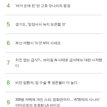
4
'버거 손에 든' 반 고흐·모나리자 등장
5
경기도, '앞장서서 녹지 보존할 것'
6
부산 여행시 '이것'부터 사세요
치킨 없는 급식?... 브라질 AI 사태로 급식메뉴 대란 시작됐
7
다
8
비만 암환자, 암 수술 후 생존율이 더 높다
309평 저택에 개인 스파, 영화관까지…'4755억의 사나이'
9
야마모토의 초호화 LA 라이프