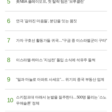
5
美NBA 플레이오프, 첫 탈락 팀은 '브루클린'
6
연극 '갈라진 마음들', 분단을 잇는 몸짓
7
가자 구호선 활동가들 귀국…“구금 중 이스라엘군이 구타”
8
이스라엘-하마스 '지상전' 돌입 소식에 석유주 들썩
9
"밀과 마늘로 아파트 사세요"… 위기의 중국 부동산 업계
스키점프대 아래서 눈밭을 질주한다…500명 몰리는 '스노
10
우애슬론' 정체