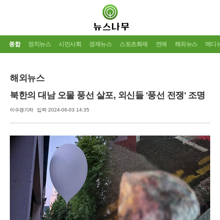
종합
정치뉴스
시민사회
경제뉴스
스포츠화제
연예
해외뉴스
메디
해외뉴스
북한의 대남 오물 풍선 살포, 외신들 '풍선 전쟁' 조명
이수경기자
입력 2024-06-03 14:35