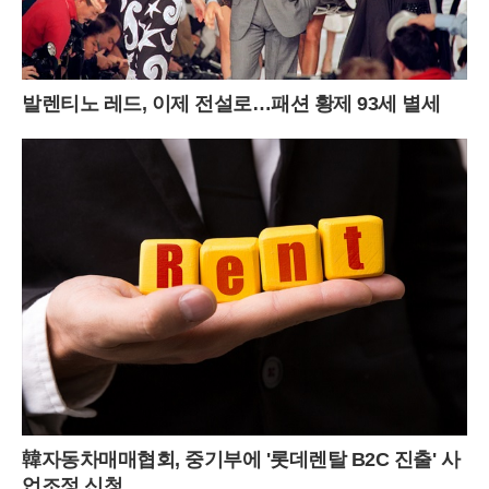
발렌티노 레드, 이제 전설로…패션 황제 93세 별세
韓자동차매매협회, 중기부에 '롯데렌탈 B2C 진출' 사
업조정 신청