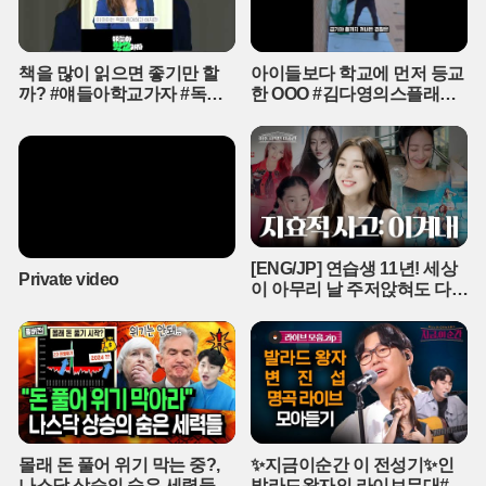
본적인 선수 명단 관리에서도 소통 부재의 흔적이 역력했다. 경기 시
작 직전까지 배포된 공식 명단에는 제주 소속 선수들의 영문 이름이
틀리게 기재되거나, 신입 외국인 선수의 성함이 누락되는 등 기초적
책을 많이 읽으면 좋기만 할
아이들보다 학교에 먼저 등교
인 실수가 반복됐다. 제주 구단과의 유기적인 협력이 전혀 이뤄지지
까? #얘들아학교가자 #독서
한 OOO #김다영의스플래시
않았음을 보여주는 대목이다. 경기가 한참 진행된 후에야 수정된 명
교육 #슬기로운초등생활
#스브스프리미엄 #shorts
단이 다시 전달됐지만, 이미 주최 측의 전문성에 대한 신뢰는 바닥으
로 떨어진 뒤였다.이번 행사는 유럽 명문 구단의 이름값에만 기댄 채
내실을 전혀 갖추지 못한 '빛 좋은 개살구'에 그쳤다. 수만 명의 인파가
몰리는 대형 이벤트를 준비하면서도 안전 관리와 미디어 대응, 티켓
운영 등 어느 것 하나 매끄럽게 처리하지 못했다. 제주 축구 역사에 남
을 소중한 기회는 주최 측의 무책임한 방관 속에 팬들의 원성과 행정
[ENG/JP] 연습생 11년! 세상
적 혼란만이 가득한 상처뿐인 기록으로 남게 됐다.
Private video
이 아무리 날 주저앉혀도 다시
CHEER UP 하게 만드는 지효
적 사고 | 아주 사적인 미술관
EP. 06 / 14F
몰래 돈 풀어 위기 막는 중?,
✨지금이순간 이 전성기✨인
나스닥 상승의 숨은 세력들
발라드왕자의 라이브무대#백