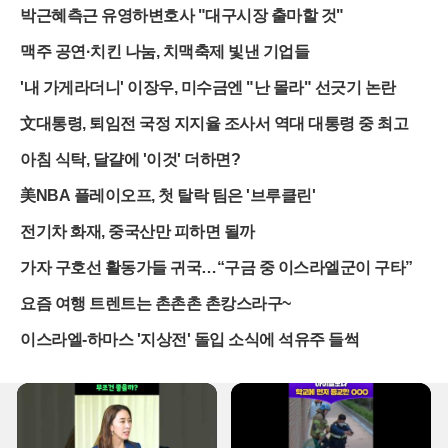
라운드 위 모습과 달리 경기장 안팎은 통제 불능의 혼란 그 자체였다.
박근혜측근 유영하변호사 "대구시장 출마할 것"
주최 측의 미숙한 행정 처리는 축제 분위기를 기대했던 팬들과 취재
진에게 씻을 수 없는 실망감을 안겼다.가장 큰 문제는 취재 현장의 기
맥주 공연·치킨 나눔, 치맥축제 빛낸 기업들
본 질서조차 지켜지지 않았다는 점이다. 경기 후 공식 기자회견과 선
'내 가게라더니' 이장우, 미수금엔 "난 몰라" 선긋기 논란
수단 이동 동선이 겹치면서 현장은 아수라장이 됐다. 콤파니 감독의
발언이 이어지는 도중 바이에른 선수들이 이미 경기장을 떠나고 있다
文대통령, 퇴임전 국정 지지율 조사서 역대 대통령 중 최고
는 소식이 전해졌고, 이 과정에서 취재진과 운영 인력 사이에 고성이
오갔다. 김민재의 소감을 직접 듣고자 했던 계획은 무산됐으며, 믹스
아침 식탁, 달걀에 '이것' 더하면?
트존은 허가받지 않은 일반인들과 사인 요청 인파가 뒤섞여 본래의
기능을 완전히 상실했다.입장권 판매와 검표 과정에서도 원칙은 실종
美NBA 플레이오프, 첫 탈락 팀은 '브루클린'
됐다. 주최 측은 암표 근절을 위해 엄격한 본인 확인 절차를 예고했으
전기차 화재, 중국산만 피하면 될까
나, 실제 현장에서는 정체 현상을 해소한다는 명목으로 서류 검사 없
이 모든 인원을 입장시켰다. 제주 도민을 우선 배려하겠다는 약속도
가자 구호선 활동가들 귀국…“구금 중 이스라엘군이 구타”
지켜지지 않아 정작 지역 서포터즈들이 일반석으로 밀려나는 촌극이
벌어졌다. 반면 원정 응원석은 상대 팀 팬들이 차지하는 기현상이 나
요즘 여행 트렌트는 촌촌촌 촌캉스라구~
타나며 예매 시스템의 허점을 여실히 드러냈다.관중석 통제 역시 사
이스라엘-하마스 '지상전' 돌입 소식에 석유주 들썩
실상 방치된 상태였다. 경기를 관람하러 온 박지성과 이영표 등 축구
계 원로들이 전광판에 잡히자, 일부 팬들이 구역을 무단으로 이탈해
이들에게 접근하는 소동이 일어났다. 안전요원의 제지가 전무한 상황
에서 일반 관중이 기자석과 VIP 구역을 자유롭게 드나드는 위험천만
한 장면이 연출됐다. 결국 유명 인사들이 소란을 피해 하프타임에 자
리를 옮겨야 할 정도로 현장 경호 체계는 무기력한 모습을 보였다.기