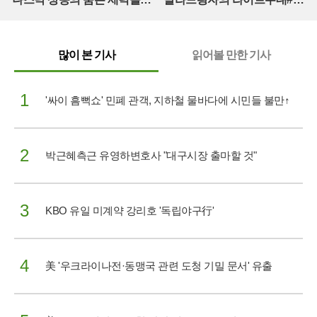
(풀버전)
지영#곽진언#탈무드#변진섭
#지금이순간 (매주 [목] 저녁
8:20)
많이 본 기사
읽어볼 만한 기사
1
'싸이 흠뻑쇼' 민폐 관객, 지하철 물바다에 시민들 불만↑
2
박근혜측근 유영하변호사 "대구시장 출마할 것"
3
KBO 유일 미계약 강리호 '독립야구行'
4
美 '우크라이나전·동맹국 관련 도청 기밀 문서' 유출