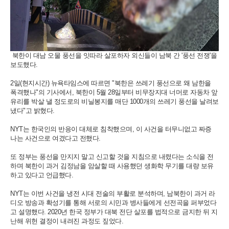
북한이 대남 오물 풍선을 잇따라 살포하자 외신들이 남북 간 '풍선 전쟁'을
보도했다.
2일(현지시간) 뉴욕타임스에 따르면 "북한은 쓰레기 풍선으로 왜 남한을
폭격했나"의 기사에서, 북한이 5월 28일부터 비무장지대 너머로 자동차 앞
유리를 박살 낼 정도로의 비닐봉지를 매단 1000개의 쓰레기 풍선을 날려보
냈다"고 밝혔다.
NYT는 한국인의 반응이 대체로 침착했으며, 이 사건을 터무니없고 짜증
나는 사건으로 여겼다고 전했다.
또 정부는 풍선을 만지지 말고 신고할 것을 지침으로 내렸다는 소식을 전
하며 북한이 과거 김정남을 암살할 때 사용했던 생화학 무기를 대량 보유
하고 있다고 언급했다.
NYT는 이번 사건을 냉전 시대 전술의 부활로 분석하며, 남북한이 과거 라
디오 방송과 확성기를 통해 서로의 시민과 병사들에게 선전곡을 퍼부었다
고 설명했다. 2020년 한국 정부가 대북 전단 살포를 법적으로 금지한 뒤 지
난해 위헌 결정이 내려진 과정도 짚었다.