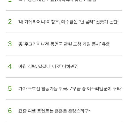
2
'내 가게라더니' 이장우, 미수금엔 "난 몰라" 선긋기 논란
3
美 '우크라이나전·동맹국 관련 도청 기밀 문서' 유출
4
아침 식탁, 달걀에 '이것' 더하면?
5
가자 구호선 활동가들 귀국…“구금 중 이스라엘군이 구타”
6
요즘 여행 트렌트는 촌촌촌 촌캉스라구~