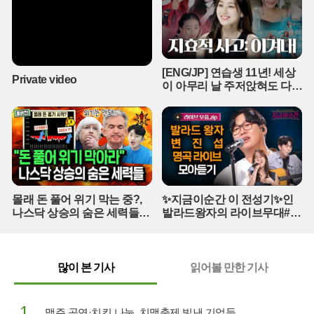
광을 재현하기 위해 제작진은 보안 유지에 총력을 기울이고 있다. 강
호동 없는 첫 번째 도전이라는 시험대 위에 선 '대탈출'이 어떤 기발한
트릭과 서사로 다시 한번 대중을 놀라게 할지 귀추가 주목된다.
[ENG/JP] 연습생 11년! 세상
Private video
이 아무리 날 주저앉혀도 다시
CHEER UP 하게 만드는 지효
적 사고 | 아주 사적인 미술관
EP. 06 / 14F
몰래 돈 풀어 위기 막는 중?,
✨지금이순간 이 전성기✨인
나스닥 상승의 숨은 세력들
발라드왕자의 라이브무대#백
(풀버전)
지영#곽진언#탈무드#변진섭
#지금이순간 (매주 [목] 저녁
8:20)
많이 본 기사
읽어볼 만한 기사
1
맥주 공연·치킨 나눔, 치맥축제 빛낸 기업들