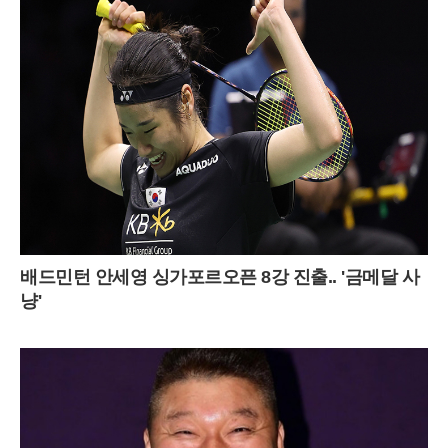
배드민턴 안세영 싱가포르오픈 8강 진출.. '금메달 사
냥'