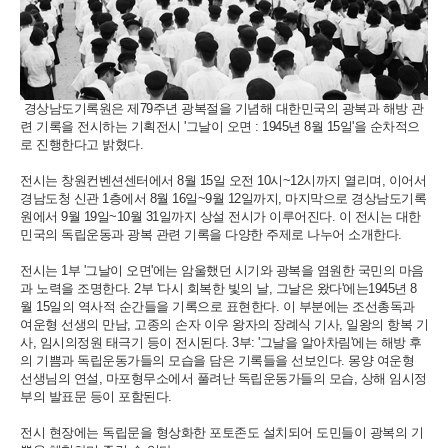
경상남도기록원은 제79주년 광복절을 기념해 대한민국의 광복과 해방 관
련 기록을 전시하는 기획전시 '그날이 오면 : 1945년 8월 15일'을 순차적으
로 진행한다고 밝혔다.
전시는 창원컨벤션센터에서 8월 15일 오전 10시~12시까지 열리며, 이어서
경남도청 신관 1층에서 8월 16일~9월 12일까지, 마지막으로 경상남도기록
원에서 9월 19일~10월 31일까지 상설 전시가 이루어진다. 이 전시는 대한
민국의 독립운동과 광복 관련 기록을 다양한 주제로 나누어 소개한다.
전시는 1부 '그날이 오면'에는 암울했던 시기와 광복을 염원한 국민의 마음
과 노력을 조명한다. 2부 '다시 회복한 빛의 날, 그날은 왔다'에는1945년 8
월 15일의 역사적 순간들을 기록으로 표현한다. 이 부분에는 조선총독과
여운형 선생의 만남, 고종의 손자 이우 왕자의 장례식 기사, 일왕의 항복 기
사, 임시의정원 태극기 등이 전시된다. 3부: '그날을 알아차림'에는 해방 후
의 기쁨과 독립운동가들의 모습을 담은 기록들을 선보인다. 몽양 여운형
선생님의 연설, 마포형무소에서 풀려난 독립운동가들의 모습, 상해 임시정
부의 발표문 등이 포함된다.
전시 현장에는 독립문을 형상화한 포토존도 설치되어 도민들이 광복의 기