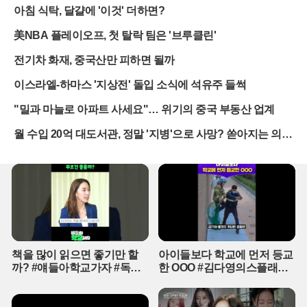
약했던 여진구는 아쉽게 작별을 고하게 됐으며, 그 빈자리는 새로운
아침 식탁, 달걀에 '이것' 더하면?
에너지로 채워질 예정이다.새롭게 합류하는 막내 라인에는 세븐틴의
승관이 이름을 올렸다. 승관은 그간 다양한 예능에서 입증된 순발력
美NBA 플레이오프, 첫 탈락 팀은 '브루클린'
과 친화력은 물론, 장르물 특유의 긴박한 상황에 녹아들 수 있는 뛰어
전기차 화재, 중국산만 피하면 될까
난 공감 능력을 갖춘 인물로 평가받는다. 제작진은 승관이 기존 멤버
들과 형성할 새로운 케미스트리가 자칫 매너리즘에 빠질 수 있는 장
이스라엘-하마스 '지상전' 돌입 소식에 석유주 들썩
수 예능에 신선한 활력을 불어넣을 것으로 기대하고 있다.기존 멤버
들의 역할 분담도 더욱 정교해질 전망이다. 김종민은 특유의 직관으
"밀과 마늘로 아파트 사세요"… 위기의 중국 부동산 업계
로 결정적인 단서를 잡아내는 능력을, 신동은 복잡한 트릭을 해체하
월 수입 20억 대도서관, 정말 '지병'으로 사망? 쏟아지는 의혹
는 통찰력을 발휘하며 팀의 두뇌 역할을 수행한다. 피지컬 미션의 강
자 김동현과 서사를 정리하는 유병재, 그리고 열정적인 보조자로 거
의 실체
듭난 고경표까지 각자의 전문 분야를 더욱 심화시켜 한층 높아진 난
이도의 탈출 미션에 도전하게 된다.떠나는 큰형님 강호동의 품격 있
는 배웅도 화제를 모았다. 그는 후배들이 더 넓은 상상력을 펼칠 수 있
도록 응원을 아끼지 않으며, '어디서든 단서는 존재한다'는 프로그램
의 핵심 철학을 다시 한번 일깨웠다. 강호동은 본인의 하차가 끝이 아
닌 새로운 시작임을 강조하며, 시청자들에게 변함없는 사랑을 당부했
다. 그의 따뜻한 격려는 남겨진 멤버들에게 큰 책임감과 동시에 동기
책을 많이 읽으면 좋기만 할
아이들보다 학교에 먼저 등교
부여가 되고 있다.이번 새 시즌은 티빙 오리지널로 무대를 옮겨 더욱
까? #얘들아학교가자 #독서
한 OOO #김다영의스플래시
확장된 스케일과 치밀한 세계관을 선보일 계획이다. 초대형 세트와
교육 #슬기로운초등생활
#스브스프리미엄 #shorts
탄탄한 스토리를 결합해 방 탈출 예능의 새 지평을 열었던 과거의 영