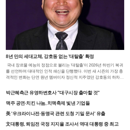
8년 만의 세대교체, 강호동 없는 '대탈출' 확정
국내 장르물 예능의 정점으로 불리는 '대탈출'이 2026년 하반기 복귀
를 선언하며 대대적인 인적 쇄신을 단행했다. 이번 새 시즌의 가장 충
격적인 변화는 단연 원년 멤버이자 정신적 지주였던 강호동의 하차
다. 지난 2018년 첫 방송부터 프로그램의 구심점 역할을 해온 그는 8
년 만에 마이크를 내려놓으며 동생들에게 자리를 양보했다. 강호동의
박근혜측근 유영하변호사 "대구시장 출마할 것"
부재는 단순한 멤버 교체를 넘어 프로그램의 색깔 자체가 변화하는
변곡점이 될 것으로 보인다.강호동은 떠나지만, 팬들이 그토록 기다
맥주 공연·치킨 나눔, 치맥축제 빛낸 기업들
려온 반가운 얼굴들이 다시 돌아온다. 잠시 자리를 비웠던 '간헐적 천
美 '우크라이나전·동맹국 관련 도청 기밀 문서' 유출
재' 김종민과 '브레인' 신동이 합류하며 원조 탈출러들의 귀환을 알렸
다. 여기에 지난 시즌에서 맹활약했던 유병재, 김동현, 고경표가 잔류
文대통령, 퇴임전 국정 지지율 조사서 역대 대통령 중 최고
를 확정 지으며 신구 조화의 기틀을 마련했다. 다만 지난 여정에서 활