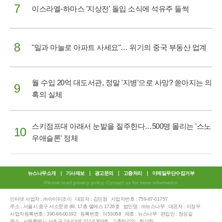
7
이스라엘-하마스 '지상전' 돌입 소식에 석유주 들썩
8
"밀과 마늘로 아파트 사세요"… 위기의 중국 부동산 업계
월 수입 20억 대도서관, 정말 '지병'으로 사망? 쏟아지는 의
9
혹의 실체
스키점프대 아래서 눈밭을 질주한다…500명 몰리는 '스노
10
우애슬론' 정체
뉴스나무소개
기사제보
광고문의
고충처리
이메일무단수집거부
Please read privacy policy. Contact us for more information
인터넷 사업자 : ㈜아이티조이
대표자 : 김민정
사업자번호 : 759-87-01757
주소 : 서울시 중구 서소문로 89, 17층 엘에스 1726호
법인명 : ㈜뉴스나무
대표자 : 이정우
사업자등록번호 : 390-86-00192
등록번호 : 아53058
제호 : 뉴스나무
편집인 : 정성길
주소 : 서울특별시 서초구 강남대로 311/1309호
고충처리인 : 한성철