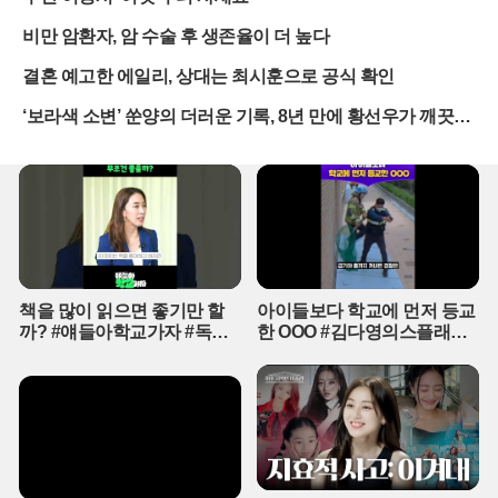
유명무실한 상태인 것으로 확인됐다. 악성 민원이 발생했을 때 학교
비만 암환자, 암 수술 후 생존율이 더 높다
차원의 대응팀이 전담하여 처리하는 경우는 10% 남짓에 불과했으며,
대다수의 교사가 홀로 민원을 감당하거나 기관의 소극적인 태도 속에
결혼 예고한 에일리, 상대는 최시훈으로 공식 확인
무마를 강요받고 있었다. 더욱 심각한 점은 아동학대 신고에 대한 두
‘보라색 소변’ 쑨양의 더러운 기록, 8년 만에 황선우가 깨끗이
려움으로 인해 정당한 생활지도조차 위축되고 있다는 사실이다. 교사
들은 학부모의 보복이나 관리자의 눈치 때문에 교권보호위원회 신청
지웠다
조차 포기하고 있으며, 이는 교직 이탈 고민으로 이어지는 악순환을
낳고 있다.행정실이나 방과후 인력이 담당해야 할 업무가 교사에게
전가되는 구조적 문제도 심각한 수준이다. 통학버스 관리부터 유아학
비 정산, 급·간식 업무에 이르기까지 교육과 무관한 일반 행정 업무의
95% 이상을 교사가 직접 수행하고 있다는 응답은 충격적이다. 방과
후 돌봄 업무 역시 담임교사가 시스템 입력이나 간식 준비 등을 떠맡
는 경우가 허다해, 교사가 오롯이 수업에 집중할 수 있는 환경은 사실
책을 많이 읽으면 좋기만 할
아이들보다 학교에 먼저 등교
상 붕괴된 상태다. 현장에서는 이러한 업무 하중을 줄이기 위해 방과
까? #얘들아학교가자 #독서
한 OOO #김다영의스플래시
후 전담 실장 제도의 도입이 시급하다는 목소리가 높다.교사들의 기
교육 #슬기로운초등생활
#스브스프리미엄 #shorts
본적인 권리인 복무권 보장 또한 제대로 이루어지지 않고 있다. 대체
교사를 구하기 어렵거나 동료 교사에게 미안하다는 이유로 보건휴가
나 가족돌봄휴가를 사용하지 못한 교사가 절반을 넘었다. 관리자의
눈치를 보느라 아파도 쉬지 못하는 경직된 조직 문화는 유치원 교육
의 질을 떨어뜨리는 주요 원인으로 지목된다. 상근 보결교사 인력풀
을 확대하여 교사가 부재할 때 교육 공백을 즉각 메울 수 있는 시스템