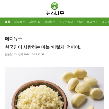
종합
정치뉴스
시민사회
경제뉴스
스포츠화제
연예
해외뉴스
메디
메디뉴스
한국인이 사랑하는 마늘 '이렇게' 먹어야..
장병호기자
입력 2024-10-25 12:51