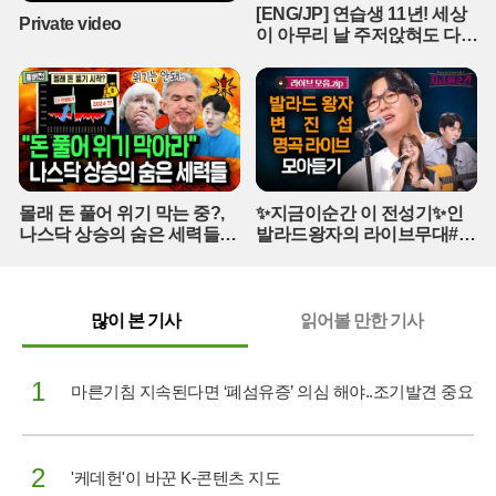
[ENG/JP] 연습생 11년! 세상
구축이 절실한 상황이다.전교조는 이번 조사 결과를 바탕으로 교육
Private video
이 아무리 날 주저앉혀도 다시
당국에 실질적인 대책 마련을 촉구하고 나섰다. 놀이 기록의 자율성
CHEER UP 하게 만드는 지효
을 보장하고 사진 전송 의무와 같은 보여주기식 관행을 철폐해야 한
적 사고 | 아주 사적인 미술관
다는 것이 핵심이다. 또한 민원 대응 체계를 기관 중심으로 재편하고,
EP. 06 / 14F
행정 업무를 행정실로 명확히 이관하여 교사를 다시 아이들 곁으로
돌려보내야 한다고 강조했다. 교육청 차원의 지침 정비와 인력 지원
이 뒷받침되지 않는다면 유치원 교실의 위기는 멈추지 않을 것으로
보인다.
몰래 돈 풀어 위기 막는 중?,
✨지금이순간 이 전성기✨인
나스닥 상승의 숨은 세력들
발라드왕자의 라이브무대#백
(풀버전)
지영#곽진언#탈무드#변진섭
#지금이순간 (매주 [목] 저녁
8:20)
많이 본 기사
읽어볼 만한 기사
1
마른기침 지속된다면 ‘폐섬유증’ 의심 해야..조기발견 중요
2
'케데헌'이 바꾼 K-콘텐츠 지도