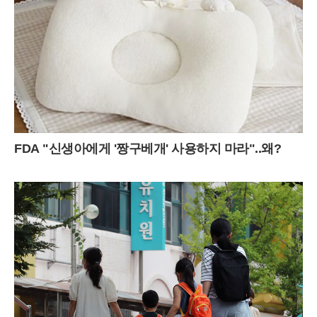
FDA "신생아에게 '짱구베개' 사용하지 마라"..왜?