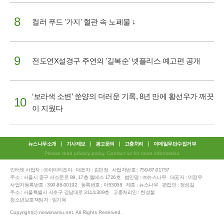
8
컬러 푸드 '가지' 혈관 속 노폐물 ↓
9
전도연X설경구 주연의 '길복순' 넷플리스 예고편 공개
‘보라색 소변’ 쑨양의 더러운 기록, 8년 만에 황선우가 깨끗
10
이 지웠다
뉴스나무소개
기사제보
광고문의
고충처리
이메일무단수집거부
Please read privacy policy. Contact us for more information
인터넷 사업자 : ㈜아이티조이
대표자 : 김민정
사업자번호 : 759-87-01757
주소 : 서울시 중구 서소문로 89, 17층 엘에스 1726호
법인명 : ㈜뉴스나무
대표자 : 이정우
사업자등록번호 : 390-86-00192
등록번호 : 아53058
제호 : 뉴스나무
편집인 : 정성길
주소 : 서울특별시 서초구 강남대로 311/1309호
고충처리인 : 한성철
청소년보호책임자 : 임기욱
Copyright(c) newsnamu.net. All Rights Reserved.