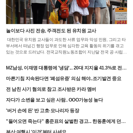
놀이보다 사진 전송, 주객전도 된 유치원 교사
대한민국 유치원 교사들이 과도한 서류 업무와 악성 민원, 그리고 타
부서에서 떠넘긴 행정 업무로 인해 심각한 교육 활동의 위기를 겪고
있는 것으로 드러났다. 전국교직원노동조합이 지난달 전국 공·사립
유치원 교사 2,200여 명을 대상으로 실시한 실태 조사에 따르면, 현장
교사들은 아이들과 함께하는 시간보다 사진을 찍고 기록을 남기는 정
MZ남성, 이재명 대통령에 '냉담'... 20대 지지율 41.3%로 전
량적 평가 업무에 더 큰 부담을 느끼고 있었다. 특히 응답자의 70% 이
연령대 중 최저
상이 일정한 주기에 맞춰 '놀이이야기'를 작성해 학부모에게 공개해야
마른기침 지속된다면 ‘폐섬유증’ 의심 해야..조기발견 중요
하는 압박에 시달리고 있으며, 이는 곧 수업 준비 부족과 안전사고 위
전 남친 사기 혐의로 참고 조사받은 카라 멤버
험으로 이어지고 있다는 지적이다.학부모와의 소통 창구인 모바일 알
림장 역시 교사들에게는 또 다른 족쇄가 되고 있다. 아이들의 활동 사
자다가 소변을 보고 싶은 사람.. OOO가능성 높다
진을 유아별로 균등하게 배분하여 전송해야 한다는 무언의 압박이나
강제적인 전송 의무가 교사의 자율성을 침해하고 있기 때문이다. 조
'버거 손에 든' 반 고흐·모나리자 등장
사 결과 많은 교사가 사진 수량이나 전송 횟수에 대한 정량적 기준에
얽매여 있었으며, 이로 인해 정작 아이들의 눈을 맞추고 대화해야 할
"들어오면 죽는다" 홍준표의 살벌한 경고... 한동훈에게 던진
시간에 카메라 렌즈를 통해 아이들을 바라봐야 하는 주객전도 현상이
'최후통첩'
부산 여행시 '이것'부터 사세요
벌어지고 있다.교권을 보호하기 위한 제도적 장치는 현장에서 사실상