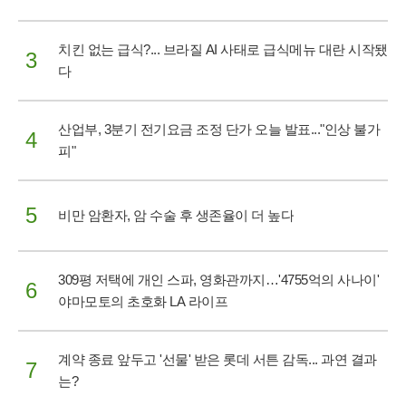
치킨 없는 급식?... 브라질 AI 사태로 급식메뉴 대란 시작됐
3
다
산업부, 3분기 전기요금 조정 단가 오늘 발표..."인상 불가
4
피"
5
비만 암환자, 암 수술 후 생존율이 더 높다
309평 저택에 개인 스파, 영화관까지…'4755억의 사나이'
6
야마모토의 초호화 LA 라이프
계약 종료 앞두고 '선물' 받은 롯데 서튼 감독... 과연 결과
7
는?