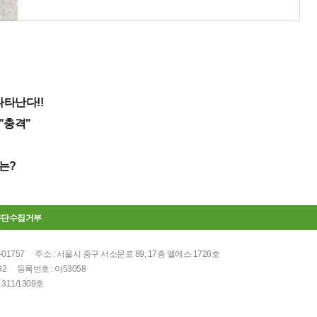
나타난다!!
 "충격"
는?
무단수집거부
-01757
주소 : 서울시 중구 서소문로 89, 17층 엘에스 1726호
92
등록번호 : 아53058
11/1309호