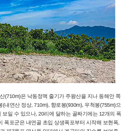
(710m)은 낙동정맥 줄기가 주왕산을 지나 동해안 쪽
내연산 정상, 710m), 향로봉(930m), 우척봉(755m)으
보일 수 있으나, 20리에 달하는 골짜기에는 12개의 폭
 이 폭포군은 내연골 초입 상생폭포부터 시작해 보현폭,