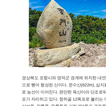
경상북도 포항시와 영덕군 경계에 위치한 내연산
으로 뻗어 형성된 산이다. 문수산(622m), 삼지봉(
로 능선이 이어진다. 완만한 육산이라 단조로워 
포가 자리하고 있다. 청하골 12폭포로 불리는