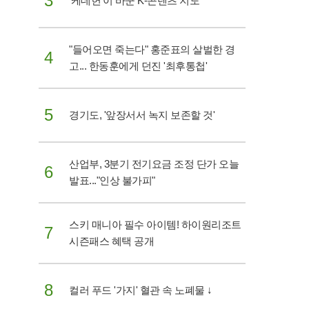
3
'케데헌'이 바꾼 K-콘텐츠 지도
"들어오면 죽는다" 홍준표의 살벌한 경
4
고... 한동훈에게 던진 '최후통첩'
5
경기도, '앞장서서 녹지 보존할 것'
산업부, 3분기 전기요금 조정 단가 오늘
6
발표..."인상 불가피"
스키 매니아 필수 아이템! 하이원리조트
7
시즌패스 혜택 공개
8
컬러 푸드 '가지' 혈관 속 노폐물 ↓