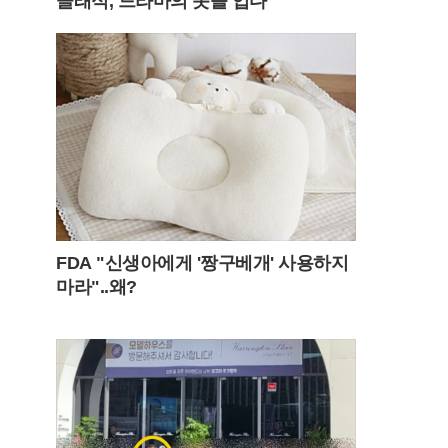
클래식, 드라마의 옷을 입다
FDA "신생아에게 '짱구베개' 사용하지
마라"..왜?