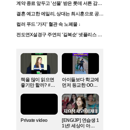
에 전달했다는 의혹을 받는다. 당시 직원들은 회사
계약 종료 앞두고 '선물' 받은 롯데 서튼 감
가 정상적인 업무 공간이 아닌 특정 정당의 선거 캠
독... 과연 결과는?
결혼 예고한 에일리, 상대는 최시훈으로 공식
프처럼 운영되었다고 증언하며 강압적인 분위기를
확인
폭로했다.특히 오영훈 전 지사 측과의 유착 정황은
컬러 푸드 '가지' 혈관 속 노폐물 ↓
구체적인 물증과 함께 제시되고 있다. 지난 지방선
거의 마지막 총력 유세가 이 씨 소유의 모델하우스
전도연X설경구 주연의 '길복순' 넷플리스 예
부지에서 진행된 점이 핵심 쟁점이다. 해당 부지는
고편 공개
계약상 용도 외 사용이 금지된 곳이었으나, 이 씨가
무상으로 제공했다는 주장이 제기되면서 정치자금
법 위반 가능성이 대두되었다. 이에 대해 오 전 지
사 측은 사실무근이라며 반박하고 있으나, 부지 제
공의 대가성 여부를 두고 논란은 수그러들지 않고
있다.현직 국회의원인 문대림 의원 역시 이 씨와의
책을 많이 읽으면
아이들보다 학교에
친분설로 곤혹스러운 처지에 놓였다. 이 씨가 평소
좋기만 할까? #얘
먼저 등교한 OOO
문 의원과 형님, 동생 하는 사이라고 주변에 과시해
들아학교가자 #독
#김다영의스플래
왔다는 증언이 나오면서다. 문 의원 측은 자발적인
서교육 #슬기로운
시 #스브스프리미
지지자의 활동이었을 뿐 사적인 골프 회동이나 부
초등생활
엄 #shorts
적절한 청탁은 없었다고 선을 그었다. 하지만 과거
모델하우스 행사 참석 등 이 씨와의 잦은 접촉이 확
인되면서, 지역 유력 정치인으로서 검증되지 않은
Private video
[ENG/JP] 연습생 1
인물과 밀착 행보를 보였다는 책임론이 거세다.공
1년! 세상이 아무