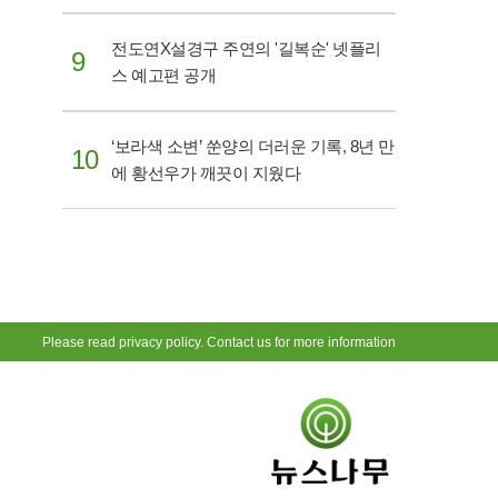
전도연X설경구 주연의 '길복순' 넷플리
9
스 예고편 공개
‘보라색 소변’ 쑨양의 더러운 기록, 8년 만
10
에 황선우가 깨끗이 지웠다
Please read privacy policy. Contact us for more information