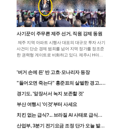
사기꾼이 주무른 제주 선거, 직원 강제 동원
제주 지역 아파트 시행사 대표의 대규모 투자 사기
사건이 단순 경제 범죄를 넘어 지역 정가를 정조준
한 권력형 게이트로 비화하고 있다. 제주시 H아파
트의 실질적 운영자인 이 모 씨가 과거 수년간 유력
정치인들의 선거 과정에 깊숙이 개입하고, 공직자
'버거 손에 든' 반 고흐·모나리자 등장
들에게 부적절한 향응을 제공했다는 폭로가 잇따
르고 있기 때문이다. 이번 사태는 제주 특유의 연고
"들어오면 죽는다" 홍준표의 살벌한 경고...
주의인 '궨당 문화'가 권력 유착의 통로로 악용되었
한동훈에게 던진 '최후통첩'
다는 비판 속에 도민 사회에 큰 충격을 주고 있다.
경기도, '앞장서서 녹지 보존할 것'
수사 당국과 피해자 대책위원회의 자료에 따르면,
부산 여행시 '이것'부터 사세요
이 씨는 지난 대선 경선과 지방선거 당시 특정 후보
들을 위해 조직적인 지원 활동을 펼친 것으로 드러
치킨 없는 급식?... 브라질 AI 사태로 급식메
났다. 이 씨는 자신이 운영하는 시행사 직원들의 명
뉴 대란 시작됐다
의를 도용하거나 압박하는 방식으로 수백 장의 입
산업부, 3분기 전기요금 조정 단가 오늘 발
당원서를 확보해 문대림 의원과 오영훈 전 지사 측
표..."인상 불가피"