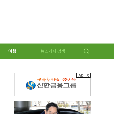
여행
검
색