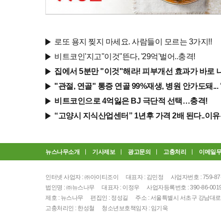
로또 용지 찢지 마세요. 사람들이 모르는 3가지!!
비트코인'지고"이것"뜬다, '29억'벌어..충격!
집에서 5분만 "이것"해라! 피부개선 효과가 바로 
"관절, 연골" 통증 연골 99%재생, 병원 안가도돼...
비트코인으로 4억잃은 BJ 극단적 선택…충격!
“고양시 지식산업센터” 1년후 가격 2배 된다..이유
뉴스나무소개
기사제보
광고문의
고충처리
이메일
인터넷 사업자 : ㈜아이티조이
대표자 : 김민정
사업자번호 : 759-87
법인명 : ㈜뉴스나무
대표자 : 이정우
사업자등록번호 : 390-86-001
제호 : 뉴스나무
편집인 : 정성길
주소 : 서울특별시 서초구 강남대로 3
고충처리인 : 한성철
청소년보호책임자 : 임기욱