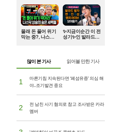
직 사회의 기강 해이를 보여주는 유흥주점 접대 의
리 날 주저앉혀도
다시 CHEER UP
혹은 사태를 더욱 악화시키고 있다. 피해자 대책위
하게 만드는 지효
가 공개한 영수증에는 오 전 지사 취임 전후 시기에
적 사고 | 아주 사적
비서진들이 수백만 원 상당의 술 접대를 받은 정황
인 미술관 EP. 06 /
이 고스란히 담겼다. 특히 비서관급 인사가 이 씨에
14F
몰래 돈 풀어 위기
✨지금이순간 이 전
게 외자 유치와 관련된 중국계 자본가를 연결해 주
막는 중?, 나스닥
성기✨인 발라드왕
는 브로커 역할을 했다는 의심까지 더해졌다. 이는
상승의 숨은 세력
자의 라이브무대#
단순한 개인적 일탈을 넘어 도정의 핵심 인력들이
들(풀버전)
백지영#곽진언#탈
개발업자의 민원 해결사 노릇을 했다는 비판으로
무드#변진섭#지금
이어진다.이 씨의 화려한 범죄 전력에도 불구하고
이순간 (매주 [목]
많이 본 기사
읽어볼 만한 기사
그가 도의회 자문위원으로 활동할 수 있었던 배경
저녁 8:20)
에 대해서도 의문이 제기된다. 20여 건의 전과를 보
유한 인물이 집행유예 기간에 공적 기구에서 활동
마른기침 지속된다면 ‘폐섬유증’ 의심 해
1
한 것은 지역 정당과 의회의 검증 시스템이 완전히
야..조기발견 중요
마비되었음을 방증한다. 현재 위성곤 도지사가 청
렴감찰단을 통한 자체 조사 가능성을 언급한 가운
데, 경찰은 이 씨의 횡령 자금이 정치권으로 흘러
전 남친 사기 혐의로 참고 조사받은 카라
들어갔을 가능성을 염두에 두고 자금 흐름을 정밀
2
멤버
추적하고 있다.