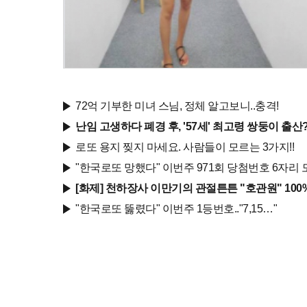
72억 기부한 미녀 스님, 정체 알고보니..충격!
난임 고생하다 폐경 후, '57세' 최고령 쌍둥이 출산
로또 용지 찢지 마세요. 사람들이 모르는 3가지!!
"한국로또 망했다" 이번주 971회 당첨번호 6자리 모
[화제] 천하장사 이만기의 관절튼튼 "호관원" 100
"한국로또 뚫렸다" 이번주 1등번호.."7,15…"