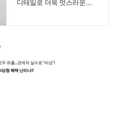
디테일로 더욱 멋스러운
스커트 뒷지퍼로
?
두 유출...관계자 실수로 "비상"!
%당첨 혜택 난리나!!