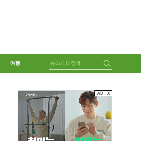
여행
검
색