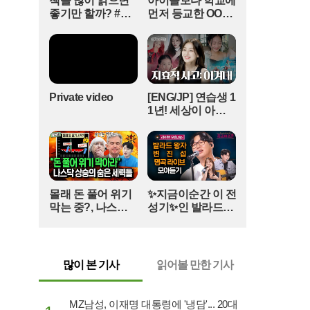
책을 많이 읽으면
아이들보다 학교에
리는 지난해 문화체육관광부가 실시한 축구협회
좋기만 할까? #얘
먼저 등교한 OOO
특정감사로 거슬러 올라간다. 당시 문체부는 홍명
들아학교가자 #독
#김다영의스플래
보 감독 선임 과정에서 규정 위반과 절차적 결함이
서교육 #슬기로운
시 #스브스프리미
발견되었다고 판단하여 정몽규 전 회장을 비롯한
초등생활
엄 #shorts
수뇌부에 중징계를 권고한 바 있다. 축구협회는 이
에 불복해 행정소송을 제기했으나 1심에서 패소했
고, 현재 항소심이 진행 중이다. 이 전 이사의 소송
Private video
[ENG/JP] 연습생 1
참여는 항소심의 판도를 바꿀 수 있는 중대한 변수
1년! 세상이 아무
로 작용할 것으로 예상된다.그동안 이 전 이사는 캄
리 날 주저앉혀도
다시 CHEER UP
보디아 구단의 테크니컬 디렉터로 부임했다는 이
하게 만드는 지효
유로 국내의 각종 부름에 응하지 않아 '도피성 출
적 사고 | 아주 사적
국'이라는 비판을 받아왔다. 특히 국민적 관심사가
인 미술관 EP. 06 /
쏠렸던 국회 문체위 청문회마저 외면했던 터라, 이
14F
몰래 돈 풀어 위기
✨지금이순간 이 전
번 기습적인 귀국과 소송 준비는 축구 팬들에게 큰
막는 중?, 나스닥
성기✨인 발라드왕
충격을 주고 있다. 일각에서는 그가 법적 처벌이나
상승의 숨은 세력
자의 라이브무대#
징계의 위협이 현실화되자 자신을 보호하기 위해
들(풀버전)
백지영#곽진언#탈
협회 수뇌부와의 책임 소재를 명확히 하려는 것 아
무드#변진섭#지금
니냐는 분석도 내놓고 있다.이 전 이사가 제출할 자
이순간 (매주 [목]
많이 본 기사
읽어볼 만한 기사
필 면담 기록과 상부 지시 정황이 법정에서 사실로
저녁 8:20)
확인될 경우, 홍명보 감독 선임 논란은 개인의 일탈
이 아닌 협회 시스템 전체의 문제로 확산될 가능성
MZ남성, 이재명 대통령에 '냉담'... 20대