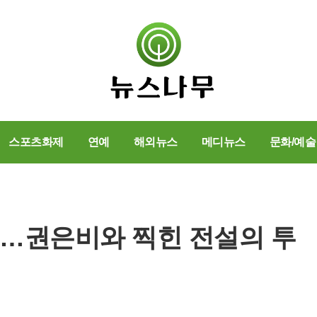
스포츠화제
연예
해외뉴스
메디뉴스
문화/예술
돼"…권은비와 찍힌 전설의 투