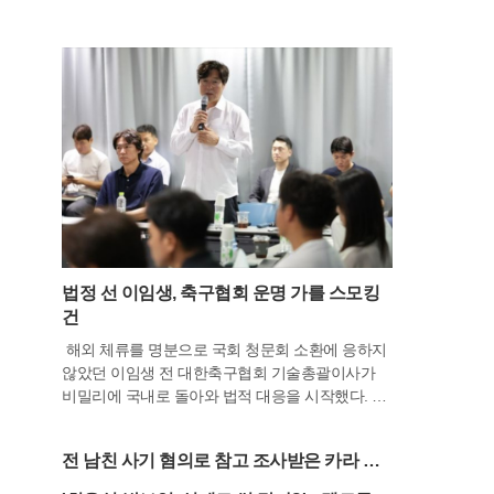
법정 선 이임생, 축구협회 운명 가를 스모킹
건
해외 체류를 명분으로 국회 청문회 소환에 응하지
않았던 이임생 전 대한축구협회 기술총괄이사가
비밀리에 국내로 돌아와 법적 대응을 시작했다. 6
일 법조계와 언론 보도에 따르면, 현재 캄보디아 나
가월드 FC에서 활동 중인 이 전 이사는 최근 서울
전 남친 사기 혐의로 참고 조사받은 카라 멤
고등법원에서 진행되고 있는 대한축구협회와 문화
버
체육관광부 간의 행정소송에 소송참가 신청서를