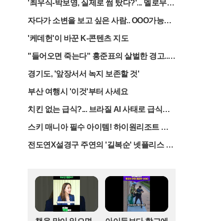
'최우식-박보영, 실제로 썸 탔다?'... 멜로무비
제출했다. 그는 홍명보 감독 선임 과정을 둘러싼 각
비하인드 공개
종 의혹에 대해 자신이 직접 사실관계를 바로잡겠
자다가 소변을 보고 싶은 사람.. OOO가능성
다는 의지를 보이고 있다.이 전 이사의 이번 행보는
높다
'케데헌'이 바꾼 K-콘텐츠 지도
그동안 감독 선임의 '독자적 결정권자'로 지목되어
온 세간의 평가를 정면으로 반박하기 위한 것으로
"들어오면 죽는다" 홍준표의 살벌한 경고...
풀이된다. 그의 법률대리인은 이 전 이사가 홍명보
한동훈에게 던진 '최후통첩'
감독을 포함한 최종 후보자들과 면담했던 당시의
경기도, '앞장서서 녹지 보존할 것'
상황을 자필로 기록한 자료를 여전히 보관하고 있
다고 밝혔다. 이는 그동안 베일에 싸여 있던 면담
부산 여행시 '이것'부터 사세요
과정의 구체적인 내용이 법정에서 공개될 수 있음
치킨 없는 급식?... 브라질 AI 사태로 급식메
을 시사하며, 선임 절차의 투명성을 입증할 핵심 증
뉴 대란 시작됐다
거가 될 전망이다.특히 이 전 이사 측은 감독 선임
스키 매니아 필수 아이템! 하이원리조트 시
이 자신의 단독 판단이 아닌 협회 상부의 지휘 체계
즌패스 혜택 공개
에 따라 이루어졌음을 강조하고 있다. 홍 감독의 수
전도연X설경구 주연의 '길복순' 넷플리스 예
락 의사를 확인한 뒤 당시 정몽규 회장에게 보고하
고편 공개
자 "그럼 홍 감독으로 진행하라"는 명확한 승인이
있었다는 주장이다. 또한 이후 계약 진행과 보고서
작성 등 실무적인 절차 역시 김정배 당시 부회장의
구체적인 업무 지시에 따른 것이라고 설명했다. 이
는 자신이 단순한 실무 책임자였을 뿐이라는 점을
부각하려는 전략으로 보인다.이번 법정 공방의 뿌