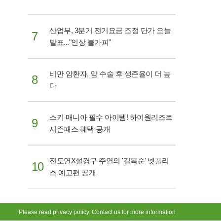
산업부, 3분기 전기요금 조정 단가 오늘
7
발표..."인상 불가피"
비만 암환자, 암 수술 후 생존율이 더 높
8
다
스키 매니아 필수 아이템! 하이원리조트
9
시즌패스 혜택 공개
전도연X설경구 주연의 '길복순' 넷플리
10
스 예고편 공개
Please read privacy policy. Contact us for more information