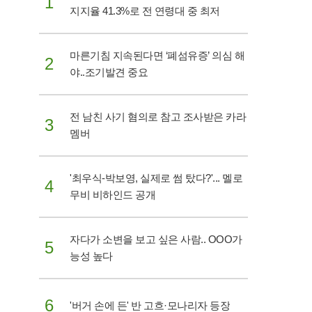
1
이 크다. 반대로 그의 주장이 근거 없는 변명으로
지지율 41.3%로 전 연령대 중 최저
밝혀질 경우, 청문회 불참에 따른 도덕적 지탄과 함
께 법적 책임 또한 피하기 어려울 것으로 보인다.
대한민국 축구 행정의 신뢰도가 걸린 이번 소송은
마른기침 지속된다면 ‘폐섬유증’ 의심 해
이 전 이사의 등장으로 새로운 국면을 맞이하며 긴
2
야..조기발견 중요
장감이 고조되고 있다.
전 남친 사기 혐의로 참고 조사받은 카라
3
멤버
'최우식-박보영, 실제로 썸 탔다?'... 멜로
4
무비 비하인드 공개
자다가 소변을 보고 싶은 사람.. OOO가
5
능성 높다
6
'버거 손에 든' 반 고흐·모나리자 등장