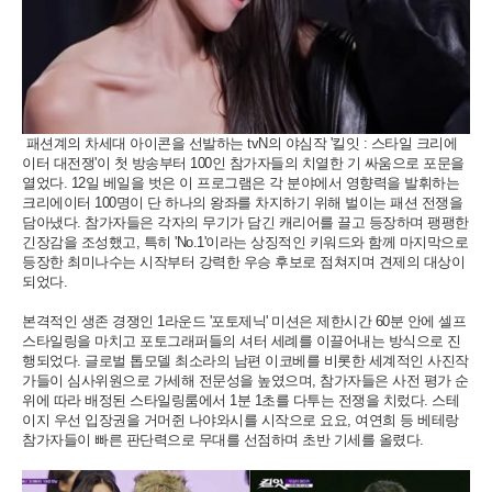
패션계의 차세대 아이콘을 선발하는 tvN의 야심작 '킬잇 : 스타일 크리에
이터 대전쟁'이 첫 방송부터 100인 참가자들의 치열한 기 싸움으로 포문을
열었다. 12일 베일을 벗은 이 프로그램은 각 분야에서 영향력을 발휘하는
크리에이터 100명이 단 하나의 왕좌를 차지하기 위해 벌이는 패션 전쟁을
담아냈다. 참가자들은 각자의 무기가 담긴 캐리어를 끌고 등장하며 팽팽한
긴장감을 조성했고, 특히 'No.1'이라는 상징적인 키워드와 함께 마지막으로
등장한 최미나수는 시작부터 강력한 우승 후보로 점쳐지며 견제의 대상이
되었다.
본격적인 생존 경쟁인 1라운드 '포토제닉' 미션은 제한시간 60분 안에 셀프
스타일링을 마치고 포토그래퍼들의 셔터 세례를 이끌어내는 방식으로 진
행되었다. 글로벌 톱모델 최소라의 남편 이코베를 비롯한 세계적인 사진작
가들이 심사위원으로 가세해 전문성을 높였으며, 참가자들은 사전 평가 순
위에 따라 배정된 스타일링룸에서 1분 1초를 다투는 전쟁을 치렀다. 스테
이지 우선 입장권을 거머쥔 나야와시를 시작으로 요요, 여연희 등 베테랑
참가자들이 빠른 판단력으로 무대를 선점하며 초반 기세를 올렸다.