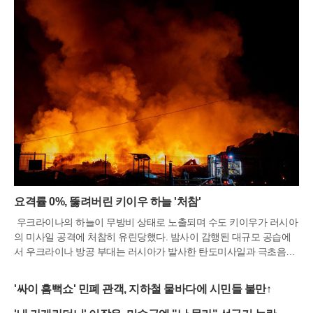
요격률 0%, 뚫려버린 키이우 하늘 '처참'
우크라이나의 하늘이 무방비 상태로 노출되며 수도 키이우가 러시아
의 미사일 공격에 처참히 유린당했다. 밤사이 감행된 대규모 공습에
서 우크라이나 방공 부대는 러시아가 발사한 탄도미사일과 극초음속
미사일을 단 한 발도 저지하지 못한 것으로 드러났다. 이는 서방 국가
들의 군사 지원이 급감하면서 요격 미사일 재고가 바닥을 드러냈음을
'싸이 흠뻑쇼' 민폐 관객, 지하철 물바다에 시민들 불만↑
보여주는 뼈아픈 결과다. 불과 며칠 전까지만 해도 간신히 방어선을
유지하던 우크라이나의 방패가 사실상 깨진 것이나 다름없다는 분석