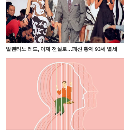
발렌티노 레드, 이제 전설로…패션 황제 93세 별세