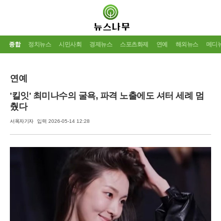
종합
정치뉴스
시민사회
경제뉴스
스포츠화제
연예
해외뉴스
메디
연예
'킬잇' 최미나수의 굴욕, 파격 노출에도 셔터 세례 멈
췄다
서옥자기자
입력 2026-05-14 12:28