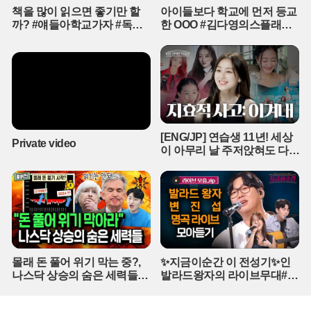
러'로 규정하고 피해 기업들과 긴급 대책 회의에 착수했다. 세르히 코
책을 많이 읽으면 좋기만 할
아이들보다 학교에 먼저 등교
레츠키 총리는 러시아가 수백만 명의 생계가 달린 기업들을 의도적으
까? #얘들아학교가자 #독서
한 OOO #김다영의스플래시
로 파괴해 사회적 혼란을 야기하려 한다고 맹비난했다. 하지만 정부
교육 #슬기로운초등생활
#스브스프리미엄 #shorts
의 강력한 규탄에도 불구하고, 당장 하늘을 막아낼 요격 미사일이 없
는 상황에서 추가적인 공습을 저지할 뾰족한 대책은 보이지 않는 실
정이다.러시아의 공세는 멈출 기미를 보이지 않고 있으며, 우크라이
나의 방공 미사일 잔량은 위험 수위에 도달했다. 키이우 시내 곳곳에
서는 미사일 잔해를 치우는 소방관들의 사투가 이어지고 있지만, 다
음 공습을 예고하는 경보음은 언제든 다시 울릴 수 있는 상황이다. 서
[ENG/JP] 연습생 11년! 세상
방의 결단이 늦어지는 사이 우크라이나의 주요 물류 거점과 민간 시
Private video
이 아무리 날 주저앉혀도 다시
설들은 하나둘 잿더미로 변해가고 있으며, 방공망 재건을 위한 국제
CHEER UP 하게 만드는 지효
사회의 움직임에 전 세계의 이목이 쏠리고 있다.
적 사고 | 아주 사적인 미술관
EP. 06 / 14F
몰래 돈 풀어 위기 막는 중?,
✨지금이순간 이 전성기✨인
나스닥 상승의 숨은 세력들
발라드왕자의 라이브무대#백
(풀버전)
지영#곽진언#탈무드#변진섭
#지금이순간 (매주 [목] 저녁