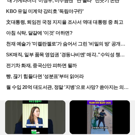
'내 가게라더니' 이장우, 미수금엔 "난 몰라" 선긋기 논란
이 나온다.이번 공격으로 인한 인명 피해는 끔찍했다. 러시아군은 드
KBO 유일 미계약 강리호 '독립야구行'
론 100여 대와 함께 지르콘 극초음속 미사일 등 정밀 타격 무기를 동
원해 키이우 인근을 초토화했으며, 이 과정에서 최소 17명이 목숨을
文대통령, 퇴임전 국정 지지율 조사서 역대 대통령 중 최고
잃었다. 특히 브로바리 지역의 철도역에서는 열차 지연으로 승강장에
머물던 무고한 시민들이 미사일 파편과 폭발에 노출되어 참변을 당했
아침 식탁, 달걀에 '이것' 더하면?
다. 방공망이 제 역할을 하지 못하면서 평범한 일상을 보내던 민간인
들이 고스란히 테러의 표적이 된 셈이다.볼로디미르 젤렌스키 대통령
천재 예술가 '미켈란젤로'가 숨어서 그린 '비밀의 방' 공개됐
은 방공 미사일 공급량이 전년 대비 3분의 1 수준으로 급감했다며 동
다
SK매직, 일부 품목 영업권 '경동나비엔' 매각.."수익성 챙긴
맹국들을 향해 절규 섞인 비판을 쏟아냈다. 그는 요격 체계만 제대로
다"
작동했어도 수많은 생명을 구할 수 있었다고 강조하며, 서방의 지원
전기차 화재, 중국산만 피하면 될까
지연이 곧 우크라이나 국민의 죽음으로 직결되고 있음을 경고했다.
러시아가 군사 시설이 아닌 민간 물류 거점과 기반 시설을 의도적으
빵, 끊기 힘들다면 '성분표'부터 읽어라
로 겨냥하고 있는 상황에서, 방어 무기 부재는 국가 존립을 흔드는 치
월 수입 20억 대도서관, 정말 '지병'으로 사망? 쏟아지는 의혹
명적인 약점이 되고 있다.경제적 타격 또한 심각한 수준이다. 러시아
의 미사일은 우크라이나 최대 유통업체와 전자상거래 기업의 물류센
의 실체
터를 정확히 타격해 화염에 휩싸이게 했다. 민간 택배사의 거점 시설
에는 살상력이 높은 집속탄까지 사용되었다는 주장이 제기되며 테러
논란은 더욱 확산하고 있다. 식품 창고와 제조업체의 생산 시설이 파
괴되면서 생필품 공급망이 마비될 위기에 처했고, 이는 전시에 고통
받는 시민들의 생존권을 직접적으로 위협하는 결과로 이어지고 있다.
우크라이나 정부는 이번 공습을 군사적 목적이 없는 명백한 '경제 테