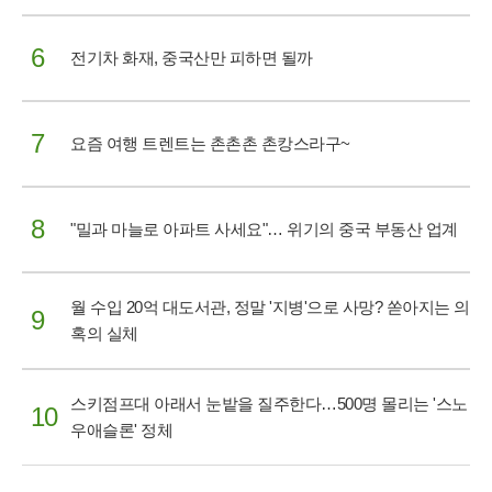
6
전기차 화재, 중국산만 피하면 될까
7
요즘 여행 트렌트는 촌촌촌 촌캉스라구~
8
"밀과 마늘로 아파트 사세요"… 위기의 중국 부동산 업계
월 수입 20억 대도서관, 정말 '지병'으로 사망? 쏟아지는 의
9
혹의 실체
스키점프대 아래서 눈밭을 질주한다…500명 몰리는 '스노
10
우애슬론' 정체