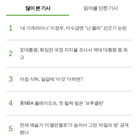
8:20)
많이 본 기사
읽어볼 만한 기사
1
'내 가게라더니' 이장우, 미수금엔 "난 몰라" 선긋기 논란
文대통령, 퇴임전 국정 지지율 조사서 역대 대통령 중 최
2
고
3
아침 식탁, 달걀에 '이것' 더하면?
4
美NBA 플레이오프, 첫 탈락 팀은 '브루클린'
천재 예술가 '미켈란젤로'가 숨어서 그린 '비밀의 방' 공개
5
됐다