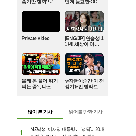
좋기만 할까? #얘
먼저 등교한 OOO
만남과 헤어짐을 반복하며 '할리우드 공식 커플'로
들아학교가자 #독
#김다영의스플래
불렸다. 결별 이후에도 사브리나 카펜터와의 염문
서교육 #슬기로운
시 #스브스프리미
설, 카밀라와의 재결합설 등이 끊이지 않았던 터라,
초등생활
엄 #shorts
이번 브루나와의 안정적인 열애 소식은 그가 새로
운 인생의 장을 열었음을 시사한다.1998년생인 숀
멘데스는 감미로운 목소리와 뛰어난 작곡 실력을
Private video
[ENG/JP] 연습생 1
바탕으로 'Stitches', 'Treat You Better' 등 수많은 빌
1년! 세상이 아무
보드 히트곡을 탄생시킨 인물이다. 그의 연인 브루
리 날 주저앉혀도
다시 CHEER UP
나 마르케지니는 브라질에서 아역 배우로 데뷔해
하게 만드는 지효
독보적인 커리어를 쌓아온 스타로, 최근에는 할리
적 사고 | 아주 사적
우드 블록버스터 영화에 출연하며 활동 영역을 넓
인 미술관 EP. 06 /
히고 있다. 국경을 초월한 두 톱스타의 만남은 음악
14F
몰래 돈 풀어 위기
✨지금이순간 이 전
과 영화계 모두에서 큰 화제를 모으고 있다.현재 팬
막는 중?, 나스닥
성기✨인 발라드왕
들은 숀 멘데스의 SNS에 축하의 메시지를 쏟아내
상승의 숨은 세력
자의 라이브무대#
며 두 사람의 앞날을 응원하고 있다. 숀 멘데스가
들(풀버전)
백지영#곽진언#탈
브루나를 통해 얻은 영감이 향후 그의 음악 작업에
무드#변진섭#지금
어떤 영향을 미칠지에 대해서도 기대감이 높아지
이순간 (매주 [목]
많이 본 기사
읽어볼 만한 기사
는 분위기다. 오랜 방황 끝에 정착한 숀 멘데스의
저녁 8:20)
진심 어린 고백은 단순한 스타의 연애 소식을 넘어,
한 아티스트가 찾은 정서적 안정과 행복을 상징하
MZ남성, 이재명 대통령에 '냉담'... 20대
1
며 전 세계로 확산되고 있다.