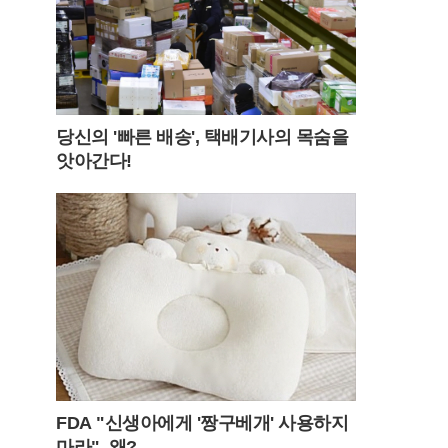
당신의 '빠른 배송', 택배기사의 목숨을
앗아간다!
FDA "신생아에게 '짱구베개' 사용하지
마라"..왜?