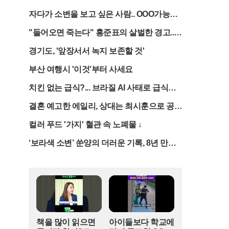
며, 그녀가 자신의 인생을 완전히 바꾸어 놓았다는
비하인드 공개
진심 어린 고백을 전해 많은 이들의 부러움을 샀다.
자다가 소변을 보고 싶은 사람.. OOO가능성
특히 숀 멘데스는 포르투갈어를 사용하여 "당신을
높다
"들어오면 죽는다" 홍준표의 살벌한 경고...
너무나 사랑한다"는 문구를 덧붙여 눈길을 끌었다.
이는 브라질 출신인 연인을 배려한 다정한 행동으
한동훈에게 던진 '최후통첩'
경기도, '앞장서서 녹지 보존할 것'
로 풀이된다. 이에 브루나 역시 사랑한다는 답글로
화답하며 두 사람의 굳건한 애정을 확인시켜 주었
부산 여행시 '이것'부터 사세요
다. 그동안 수많은 파파라치 컷과 목격담이 쏟아졌
음에도 불구하고 침묵을 지켜왔던 두 사람이 본인
치킨 없는 급식?... 브라질 AI 사태로 급식메
들의 입으로 직접 연인 사이임을 인정한 것은 이번
뉴 대란 시작됐다
결혼 예고한 에일리, 상대는 최시훈으로 공식
이 처음이다.두 사람의 인연은 지난해 연말부터 본
확인
격적으로 시작된 것으로 알려졌다. 12월 첫 열애설
컬러 푸드 '가지' 혈관 속 노폐물 ↓
이 불거진 이후, 미국 로스앤젤레스와 브라질의 휴
양지 등에서 함께 시간을 보내는 모습이 여러 차례
‘보라색 소변’ 쑨양의 더러운 기록, 8년 만에
포착되었다. 특히 지난 3월에는 브라질의 한 해변
황선우가 깨끗이 지웠다
에서 주변의 시선을 의식하지 않고 다정하게 스킨
십을 나누는 장면이 공개되어 사실상 연인 관계라
는 추측에 힘을 실었다. 이번 생일 축하 게시물은
그간의 의구심을 단번에 해소하는 결정적인 선언
이 되었다.숀 멘데스의 새로운 사랑이 더욱 주목받
는 이유는 그의 화려했던 과거 연애사 때문이다. 그
책을 많이 읽으면
아이들보다 학교에
는 팝스타 카밀라 카벨로와 2019년부터 약 4년간