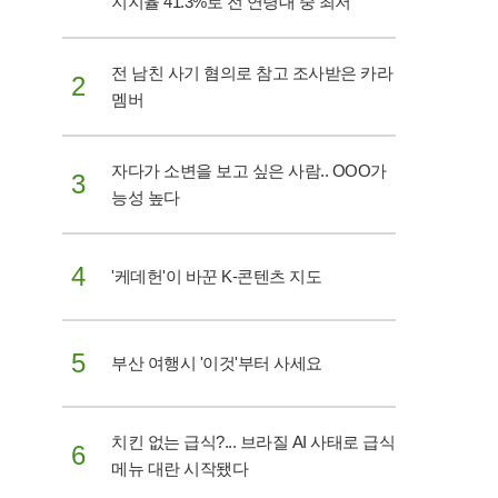
지지율 41.3%로 전 연령대 중 최저
전 남친 사기 혐의로 참고 조사받은 카라
2
멤버
자다가 소변을 보고 싶은 사람.. OOO가
3
능성 높다
4
'케데헌'이 바꾼 K-콘텐츠 지도
5
부산 여행시 '이것'부터 사세요
치킨 없는 급식?... 브라질 AI 사태로 급식
6
메뉴 대란 시작됐다