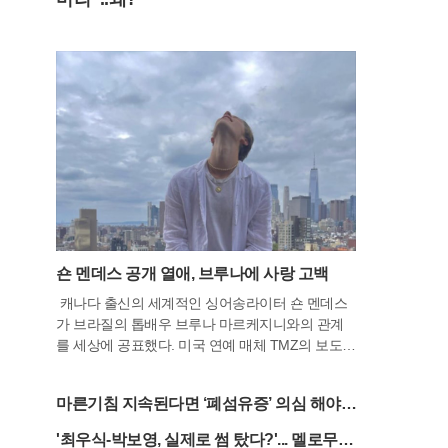
숀 멘데스 공개 열애, 브루나에 사랑 고백
캐나다 출신의 세계적인 싱어송라이터 숀 멘데스
가 브라질의 톱배우 브루나 마르케지니와의 관계
를 세상에 공표했다. 미국 연예 매체 TMZ의 보도에
따르면, 숀 멘데스는 지난 5일 브루나의 31번째 생
일을 맞아 자신의 사회관계망서비스(SNS)에 애정
마른기침 지속된다면 ‘폐섬유증’ 의심 해야..
어린 메시지를 남기며 열애 사실을 공식화했다. 그
조기발견 중요
는 브루나를 향해 자신이 만난 가장 빛나는 존재라
'최우식-박보영, 실제로 썸 탔다?'... 멜로무비