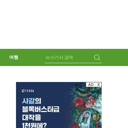
여행
검
색