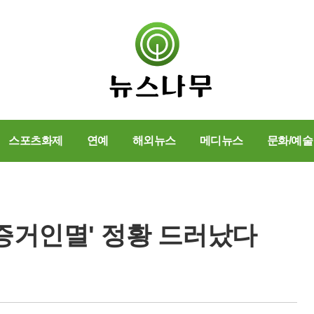
스포츠화제
연예
해외뉴스
메디뉴스
문화/예술
'증거인멸' 정황 드러났다