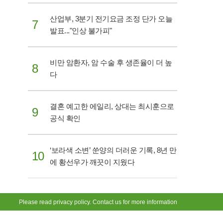
산업부, 3분기 전기요금 조정 단가 오늘
7
발표..."인상 불가피"
비만 암환자, 암 수술 후 생존율이 더 높
8
다
결혼 예고한 에일리, 상대는 최시훈으로
9
공식 확인
‘보라색 소변’ 쑨양의 더러운 기록, 8년 만
10
에 황선우가 깨끗이 지웠다
Please read privacy policy. Contact us for more information