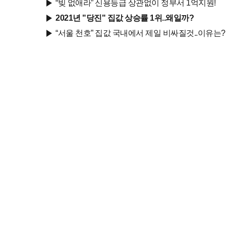
“빚 없애라” 신용등급 상관없이 정부서 1억지원!
2021년 "당진" 집값 상승률 1위..왜일까?
“서울 천호” 집값 국내에서 제일 비싸질것..이유는?